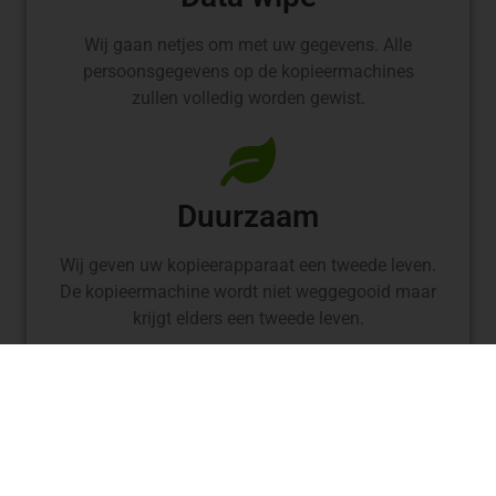
Wij gaan netjes om met uw gegevens. Alle
persoonsgegevens op de kopieermachines
zullen volledig worden gewist.
Duurzaam
Wij geven uw kopieerapparaat een tweede leven.
De kopieermachine wordt niet weggegooid maar
krijgt elders een tweede leven.
Iso gecertificeerd
Wij zijn ISO 27001 en 14001 gecertificeerd. Dit