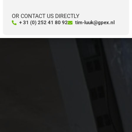
stocklist
Subscribe to our stocklist newsletter
Recieve our stocklist instantly
Get in contact with us
Receive a quote within 24 hours
Download our copier stocklist here
OR CONTACT US DIRECTLY
+ 31 (0) 252 41 80 92
tim-luuk@gpex.nl